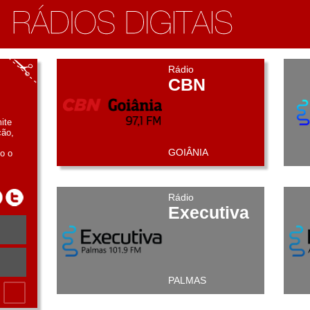
Rádio
CBN
ite
ção,
GOIÂNIA
o o
Rádio
Executiva
PALMAS